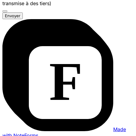
transmise à des tiers)
Envoyer
Made
with NoteForms