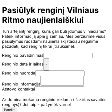
Pasiūlyk renginį Vilniaus
Ritmo naujienlaiškiui
Turi artėjantį renginį, kuris gali būti įdomus vilniečiams?
Pateik informaciją apie jį žemiau. Mes peržiūrime visus
pasiūlymus ruošdami naujienlaiškį (tačiau negalime
pažadėti, kad renginį tikrai įtrauksime).
Renginio pavadinimas
Renginio data ir laikas
-
Renginio nuoroda
Renginio informacija
Atstovo kontaktai
Ar domina mokama renginio reklama (išskirtas savaitės
renginys)? Jei taip - pažymėk varnel
Pateikti