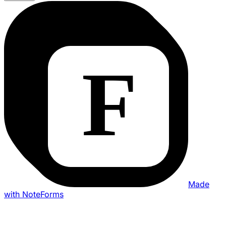
Made
with NoteForms