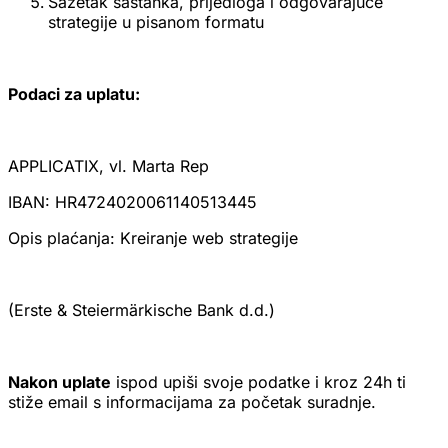
Sažetak sastanka, prijedloga i odgovarajuće
strategije u pisanom formatu
Podaci za uplatu:
APPLICATIX, vl. Marta Rep
IBAN: HR4724020061140513445
Opis plaćanja: Kreiranje web strategije
(Erste & Steiermärkische Bank d.d.)
Nakon uplate
ispod upiši svoje podatke i kroz 24h ti
stiže email s informacijama za početak suradnje.