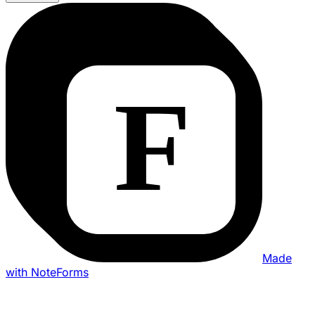
Made
with NoteForms