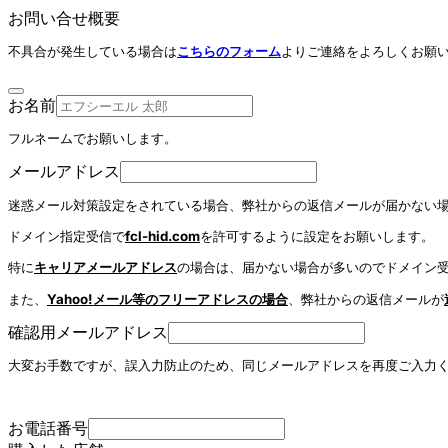
お問い合せ概要
不具合が発生している場合は
こちらのフォーム
よりご連絡をよろしくお願
お名前
フルネームでお願いします。
メールアドレス
迷惑メール対策設定をされている場合、弊社からの返信メールが届かない
ドメイン指定受信で
fcl-hid.com
を許可するように設定をお願いします。
特に
キャリアメールアドレス
の場合は、届かない場合が多いのでドメイン
また、
Yahoo!メール等のフリーアドレスの場合
、弊社からの返信メールが
確認用メールアドレス
大変お手数ですが、誤入力防止のため、同じメールアドレスを再度ご入力
お電話番号