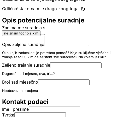
Odlično! Jako nam je drago zbog toga. 🙌
Opis potencijalne suradnje
Zanima me suradnja s
ne znam točno s kim
Opis željene suradnje
Oko kojih zadataka ti je potrebna pomoć? Koje su ključne vještine i
znanja za to? S kim će asistent sve surađivati? Na kojem jeziku? ...
Željeno trajanje suradnje
Dugoročno ili mjesec, dva, tri...?
Broj sati mjesečno
Neobavezna procjena
Kontakt podaci
Ime i prezime
Tvrtka