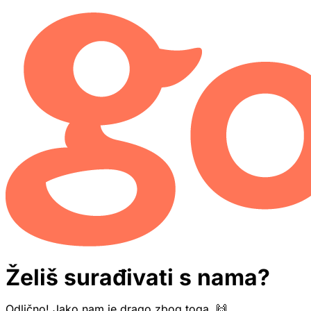
Želiš surađivati s nama?
Odlično! Jako nam je drago zbog toga. 🙌